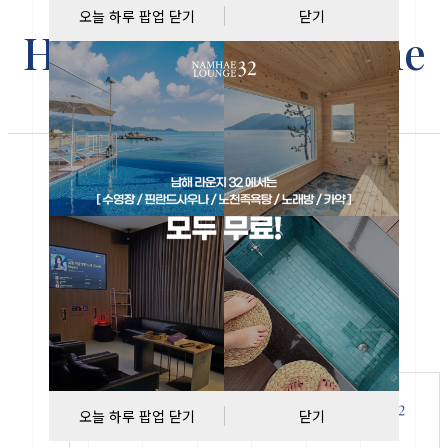
오늘 하루 팝업 닫기
닫기
Healing space
by the
ocean
NAMHAE LOUNGE 32
하늘과 바다가 만나는 환상적인 뷰
를 품은 프리미엄 리조트.
남해의 절경
과 함께 최고의 휴식을 경험하세요.
예약
오늘 하루 팝업 닫기
닫기