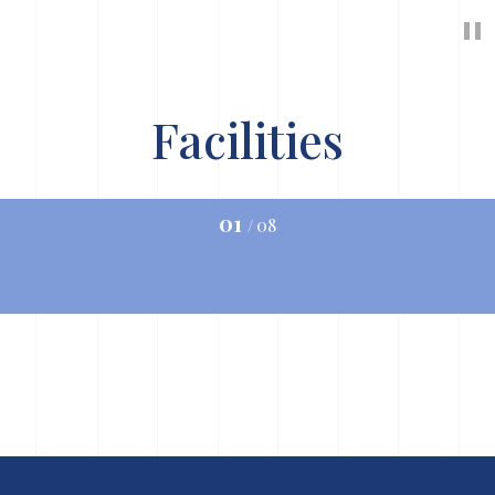
"
Facilities
루프탑 인피니티 풀
01
08
/