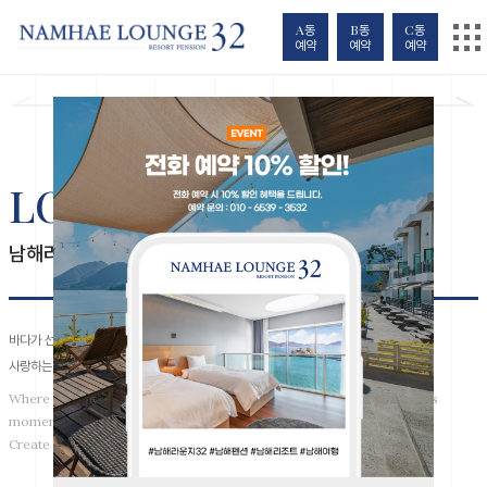
A동
B동
C동
예약
예약
예약
01
12
/
LOUNGE 32
남해라운지32
바다가 선물하는 완벽한 뷰와 함께하는 특별한 순간들.
사랑하는 이들과 잊지 못할 추억을 만들어보세요.
Where sky and ocean unite to gift you perfect views for your precious
moments.
Create unforgettable memories in our premium sanctuary.