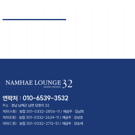
상주 은모래해수욕장
다랭이마을
독일인마을
양떼목장&편백숲
금산보리암
원예예술촌
남해유람선
남해대교
남해바래길 5코스
사천바다케이블카
연락처 :
010-6539-3532
주소 :
경남 남해군 남면 당항리 32
계좌(A동) :
농협 301-0332-2806-11 / 예금주 : 김남희
계좌(B동) :
농협 301-0332-2624-11 / 예금주 : 강성호
계좌(C동) :
농협 301-0332-2712-51 / 예금주 : 강승제