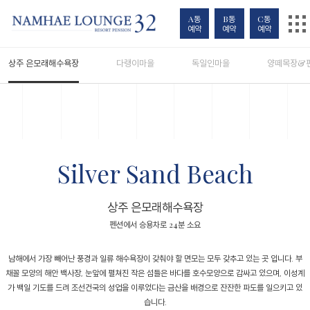
A동
B동
C동
예약
예약
예약
Travel
상주 은모래해수욕장
다랭이마을
독일인마을
양떼목장&
Silver Sand Beach
상주 은모래해수욕장
펜션에서 승용차로 24분 소요
남해에서 가장 빼어난 풍경과 일류 해수욕장이 갖춰야 할 면모는 모두 갖추고 있는 곳 입니다. 부
채꼴 모양의 해안 백사장, 눈앞에 펼쳐진 작은 섬들은 바다를 호수모양으로 감싸고 있으며, 이성계
가 백일 기도를 드려 조선건국의 성업을 이루었다는 금산을 배경으로 잔잔한 파도를 일으키고 있
습니다.